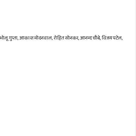
र्मा, भोलू गुप्ता, आकाश मोदनवाल, रोहित सोनकर, आनन्द चौबे, विजय पटेल,