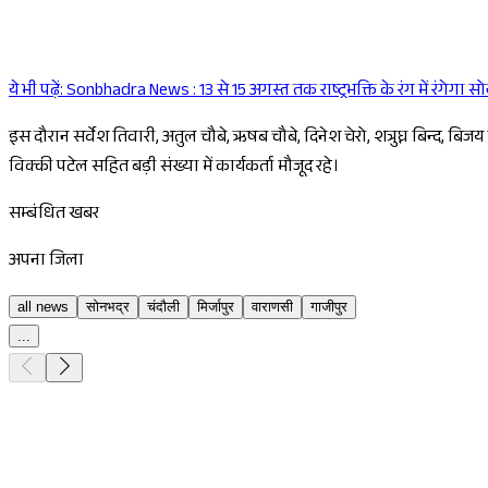
ये भी पढ़ें:
Sonbhadra News : 13 से 15 अगस्त तक राष्ट्रभक्ति के रंग में रंगेगा
इस दौरान सर्वेश तिवारी, अतुल चौबे, ऋषब चौबे, दिनेश चेरो, शत्रुघ्न बिन्द, 
विक्की पटेल सहित बड़ी संख्या में कार्यकर्ता मौजूद रहे।
सम्बंधित खबर
अपना जिला
all news
सोनभद्र
चंदौली
मिर्जापुर
वाराणसी
गाजीपुर
...