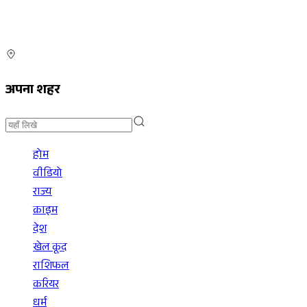
अपना शहर
होम
वीडियो
राज्य
क्राइम
देश
खेल कूद
राशिफल
करियर
धर्म