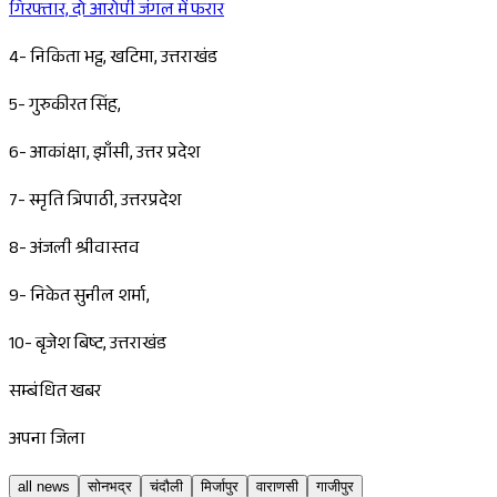
गिरफ्तार, दो आरोपी जंगल में फरार
4- निकिता भट्ट, खटिमा, उत्तराखंड
5- गुरुकीरत सिंह,
6- आकांक्षा, झाँसी, उत्तर प्रदेश
7- स्मृति त्रिपाठी, उत्तरप्रदेश
8- अंजली श्रीवास्तव
9- निकेत सुनील शर्मा,
10- बृजेश बिष्ट, उत्तराखंड
सम्बंधित खबर
अपना जिला
all news
सोनभद्र
चंदौली
मिर्जापुर
वाराणसी
गाजीपुर