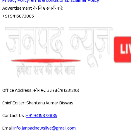
Privacy Policy
Terms & Conditions
Disclaimer Policy
Advertisement के लिए संपर्क करे:
+91 9415873885
Office Address :
सोनभद्र, उत्तरप्रदेश (231216)
Chief Editer :
Shantanu Kumar Biswas
Contact Us :
+91 9415873885
Email:
info.janpadnewslive@gmail.com