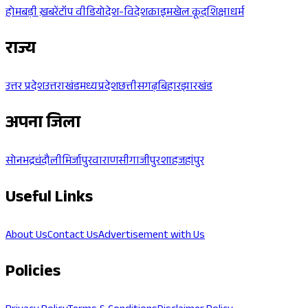
होम
बड़ी ख़बरें
टॉप वीडियो
देश-विदेश
क्राइम
खेल कूद
शिक्षा
धर्म
राज्य
उत्तर प्रदेश
उत्तराखंड
मध्यप्रदेश
छत्तीसगढ़
बिहार
झारखंड
अपना जिला
सोनभद्र
चंदौली
मिर्जापुर
वाराणसी
गाजीपुर
शाहजहांपुर
Useful Links
About Us
Contact Us
Advertisement with Us
Policies