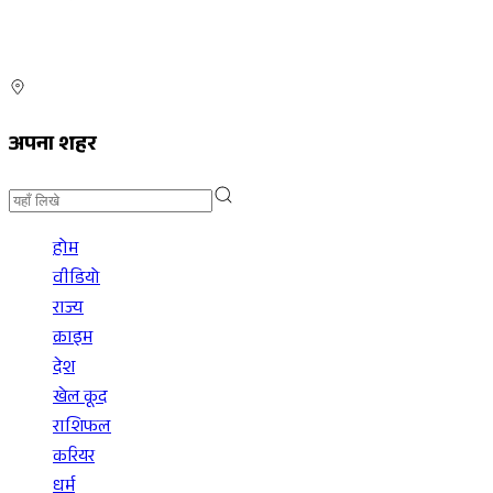
अपना शहर
होम
वीडियो
राज्य
क्राइम
देश
खेल कूद
राशिफल
करियर
धर्म