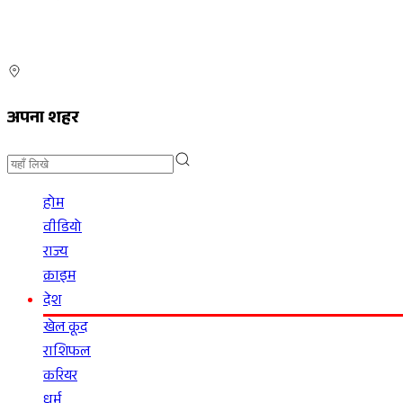
अपना शहर
होम
वीडियो
राज्य
क्राइम
देश
खेल कूद
राशिफल
करियर
धर्म