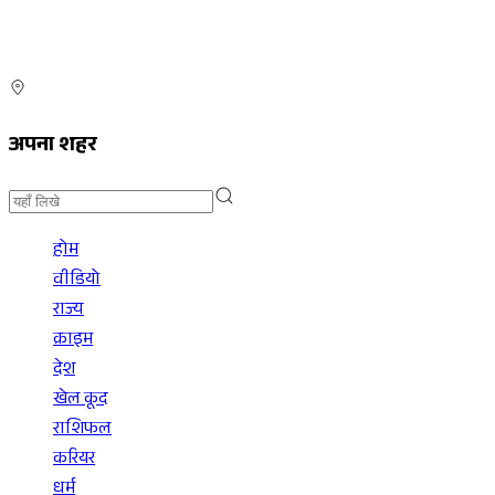
अपना शहर
होम
वीडियो
राज्य
क्राइम
देश
खेल कूद
राशिफल
करियर
धर्म