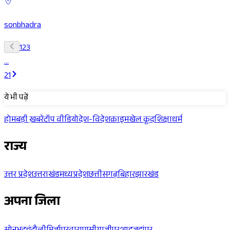
sonbhadra
1
2
3
...
21
ये भी पढ़ें
होम
बड़ी ख़बरें
टॉप वीडियो
देश-विदेश
क्राइम
खेल कूद
शिक्षा
धर्म
राज्य
उत्तर प्रदेश
उत्तराखंड
मध्यप्रदेश
छत्तीसगढ़
बिहार
झारखंड
अपना जिला