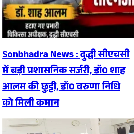
Sonbhadra News : दुद्धी सीएचसी
में बड़ी प्रशासनिक सर्जरी, डॉ0 शाह
आलम की छुट्टी, डॉ0 वरुणा निधि
को मिली कमान