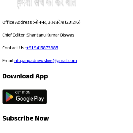
Office Address :
सोनभद्र, उत्तरप्रदेश (231216)
Chief Editer :
Shantanu Kumar Biswas
Contact Us :
+91 9415873885
Email:
info.janpadnewslive@gmail.com
Download App
Subscribe Now